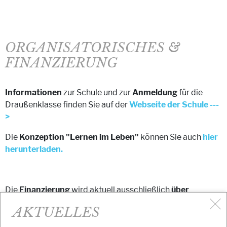
ORGANISATORISCHES &
FINANZIERUNG
Informationen
zur Schule und zur
Anmeldung
für die
Draußenklasse finden Sie auf der
Webseite der Schule ---
>
Die
Konzeption "Lernen im Leben"
können Sie auch
hier
herunterladen.
Die
Finanzierung
wird aktuell ausschließlich
über
Spenden und besondere Fördergelder
, außerhalb der
AKTUELLES
regulären Schulfinanzierung geleistet.