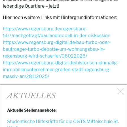
lebendige Quartiere – jetzt!
Hier noch weitere Links mit Hintergrundinformationen:
https://www.regensburg.de/regensburg-
507/nachgefragt/baulandmodell-in-der-diskussion
https://www.regensburg-digital.de/bau-turbo-oder-
bautraeger-turbo-debatte-um-wohnungsbau-in-
regensburg-wird-schaerfer/06022026/
https://www.regensburg-digital.de/historisch-einmalig-
immobilienunternehmer-greifen-stadt-regensburg-
massiv-an/28112025/
AKTUELLES
+++
Aktuelle Stellenangebote:
Ein gemeinsamer Aufruf von:
Studentische Hilfskräfte für die OGTS Mittelschule St.
Grüne Regensburg/ DIE LINKE.Regensburg / ÖDP