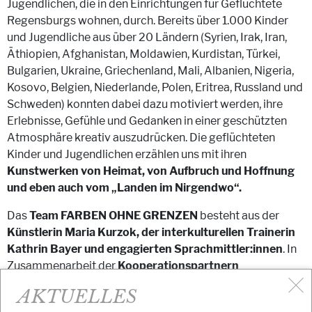
Jugendlichen, die in den Einrichtungen für Geflüchtete
Regensburgs wohnen, durch. Bereits über 1.000 Kinder
und Jugendliche aus über 20 Ländern (Syrien, Irak, Iran,
Äthiopien, Afghanistan, Moldawien, Kurdistan, Türkei,
Bulgarien, Ukraine, Griechenland, Mali, Albanien, Nigeria,
Kosovo, Belgien, Niederlande, Polen, Eritrea, Russland und
Schweden) konnten dabei dazu motiviert werden, ihre
Erlebnisse, Gefühle und Gedanken in einer geschützten
Atmosphäre kreativ auszudrücken. Die geflüchteten
Kinder und Jugendlichen erzählen uns mit ihren
Kunstwerken von Heimat, von Aufbruch und Hoffnung
und eben auch vom „Landen im Nirgendwo“.
Das
Team FARBEN OHNE GRENZEN
besteht aus der
Künstlerin Maria Kurzok, der interkulturellen Trainerin
Kathrin Bayer und engagierten Sprachmittler:innen
. In
Zusammenarbeit der
Kooperationspartnern
Regensburger Eltern e.V.,
Campus Asyl e.V., BBK Berlin
AKTUELLES
und der Regierung der Oberpfalz
ist es gelungen Kunst